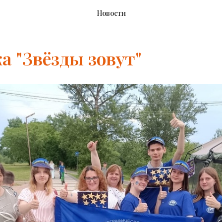
Новости
 "Звёзды зовут"