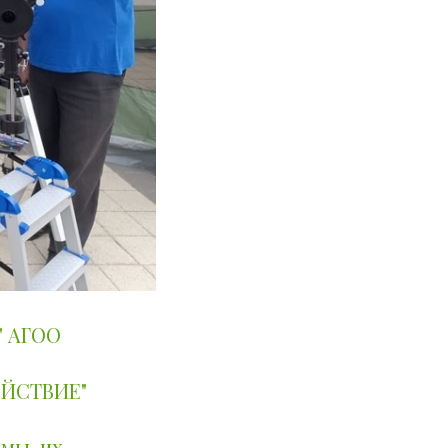
" АГОО
ЙСТВИЕ"
мы, их