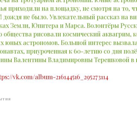
ья приходили на площадку, не смотря на то, ч
!! дождя не было. Увлекательный рассказ на в
ках Земли, Юпитера и Марса. Волонтёры Русск
о общества рисовали космический аквагрим, 
их юных астрономов. Большой интерес вызвала
навтах, приуроченная к 60-летию со дня полё
ины Валентины Владимировны Терешковой в 
tps://vk.com/album-216144516_295273114
ЫТИЯ