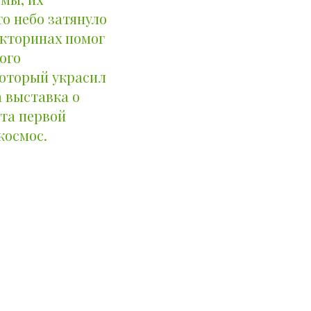
то небо затянуло
икторинах помог
ого
который украсил
 выставка о
та первой
космос.