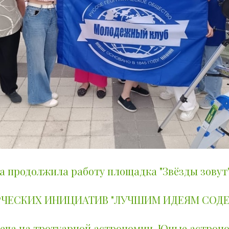
да продолжила работу площадка "Звёзды зовут
РЧЕСКИХ ИНИЦИАТИВ "ЛУЧШИМ ИДЕЯМ СОДЕ
реча на тротуарной астрономии. Юные астроно